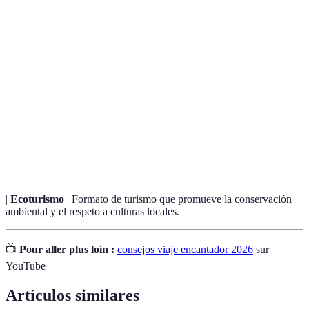
Terme
Définition
Práctica que busca minimizar el impacto del
Turismo
turismo sobre el medio ambiente y las
Responsable
comunidades.
Proceso de interacción entre diferentes
Interculturalidad
culturas, que enriquece el entendimiento
mutuo.
|
Ecoturismo
| Formato de turismo que promueve la conservación
ambiental y el respeto a culturas locales.
📺
Pour aller plus loin :
consejos viaje encantador 2026
sur
YouTube
Artículos similares