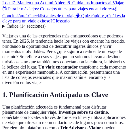
Local
7. Mantén una Actitud Abierta
8. Cuida tus Impactos al Viajar
📺 Para ir más lejos: Consejos útiles para viajes encantadores
🙌
Conclusión
✅ Checklist antes de tu viaje
🧠 Quiz rápido: ¿Cuál es la
clave para un viaje exitoso?
Glossario
Índice
(
14
secciones
)
Viajar es una de las experiencias más enriquecedoras que podemos
tener. En 2026, la tendencia hacia los viajes con encanto ha crecido,
brindando la oportunidad de descubrir lugares únicos y vivir
momentos inolvidables. Pero, ¿qué significa realmente un viaje de
encanto? Se refiere a esos viajes que no solo nos llevan a destinos
turísticos, sino que también nos conectan con la cultura, la historia y
la belleza del lugar.
Un viaje encantador
transforma cada momento
en una experiencia memorable. A continuación, presentamos una
lista de consejos esenciales que maximizarán el encanto y la
diversión en tus viajes.
1. Planificación Anticipada es Clave
Una planificación adecuada es fundamental para disfrutar
plenamente de cualquier viaje.
Investiga sobre tu destino
,
conéctate con locales a través de foros en línea y utiliza aplicaciones
de viaje que ofrezcan recomendaciones de lugares poco conocidos.
Por ejemplo, plataformas como
TripAdvisor
o
Viator
pueden