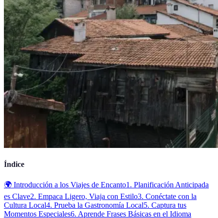
Índice
🌍 Introducción a los Viajes de Encanto
1. Planificación Anticipada
es Clave
2. Empaca Ligero, Viaja con Estilo
3. Conéctate con la
Cultura Local
4. Prueba la Gastronomía Local
5. Captura tus
Momentos Especiales
6. Aprende Frases Básicas en el Idioma