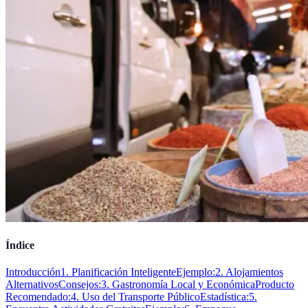
Índice
Introducción
1. Planificación Inteligente
Ejemplo:
2. Alojamientos
Alternativos
Consejos:
3. Gastronomía Local y Económica
Producto
Recomendado:
4. Uso del Transporte Público
Estadística:
5.