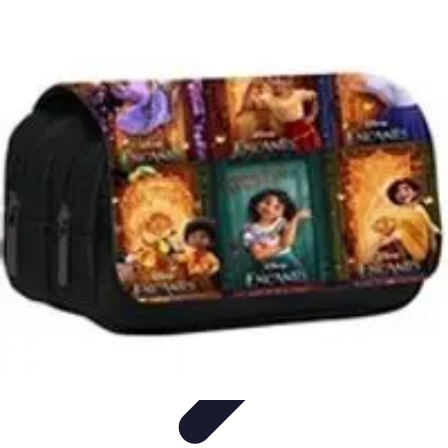
Viaja con Encanto
Planificación de Viajes
Consejos de Viaje
Sostenibilidad en los
Viajes
Viajes Sostenibles
Experiencias de Viaje
Viaja con Encanto