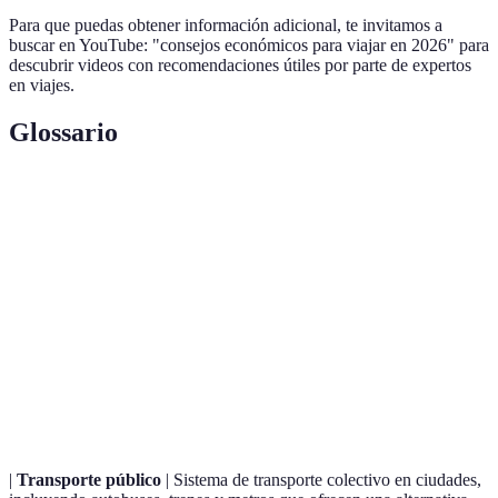
Para que puedas obtener información adicional, te invitamos a
buscar en YouTube: "consejos económicos para viajar en 2026" para
descubrir videos con recomendaciones útiles por parte de expertos
en viajes.
Glossario
Término
Definición
Opciones de hospedaje como albergues o alquiler
Alojamiento
vacacional que ofrecen variedad y precios más
alternativo
accesibles.
Tarjeta de
Un pase que permite acceso a múltiples atracciones
descuento
y descuentos en un destino específico.
turística
|
Transporte público
| Sistema de transporte colectivo en ciudades,