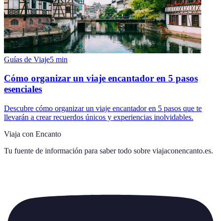
Guías de Viaje
5
min
Cómo organizar un viaje encantador en 5 pasos
esenciales
Descubre cómo organizar un viaje encantador en 5 pasos que te
llevarán a crear recuerdos únicos y experiencias inolvidables.
Viaja con Encanto
Tu fuente de información para saber todo sobre
viajaconencanto.es
.