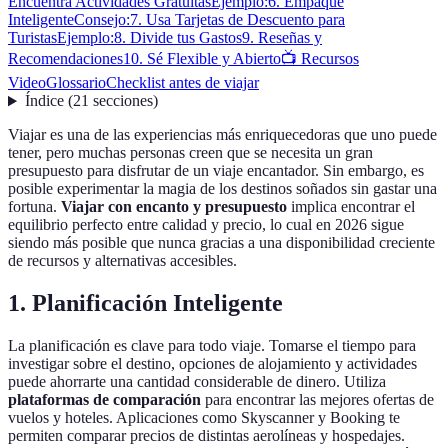
Encuentra Actividades Gratuitas
Ejemplo:
6. Empaque
Inteligente
Consejo:
7. Usa Tarjetas de Descuento para
Turistas
Ejemplo:
8. Divide tus Gastos
9. Reseñas y
Recomendaciones
10. Sé Flexible y Abierto
📺 Recursos
Video
Glossario
Checklist antes de viajar
Índice
(
21
secciones
)
Viajar es una de las experiencias más enriquecedoras que uno puede
tener, pero muchas personas creen que se necesita un gran
presupuesto para disfrutar de un viaje encantador. Sin embargo, es
posible experimentar la magia de los destinos soñados sin gastar una
fortuna.
Viajar con encanto y presupuesto
implica encontrar el
equilibrio perfecto entre calidad y precio, lo cual en 2026 sigue
siendo más posible que nunca gracias a una disponibilidad creciente
de recursos y alternativas accesibles.
1. Planificación Inteligente
La planificación es clave para todo viaje. Tomarse el tiempo para
investigar sobre el destino, opciones de alojamiento y actividades
puede ahorrarte una cantidad considerable de dinero. Utiliza
plataformas de comparación
para encontrar las mejores ofertas de
vuelos y hoteles. Aplicaciones como Skyscanner y Booking te
permiten comparar precios de distintas aerolíneas y hospedajes.