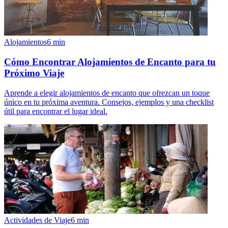
Alojamientos
6
min
Cómo Encontrar Alojamientos de Encanto para tu
Próximo Viaje
Aprende a elegir alojamientos de encanto que ofrezcan un toque
único en tu próxima aventura. Consejos, ejemplos y una checklist
útil para encontrar el lugar ideal.
Actividades de Viaje
6
min