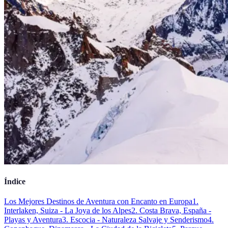
Índice
Los Mejores Destinos de Aventura con Encanto en Europa
1.
Interlaken, Suiza - La Joya de los Alpes
2. Costa Brava, España -
Playas y Aventura
3. Escocia - Naturaleza Salvaje y Senderismo
4.