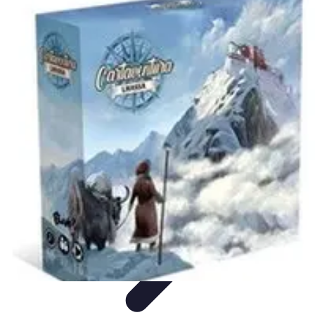
Viaja con Encanto
Planificación de Viajes
Consejos de Viaje
Sostenibilidad en los
Viajes
Viajes Sostenibles
Experiencias de Viaje
Viaja con Encanto