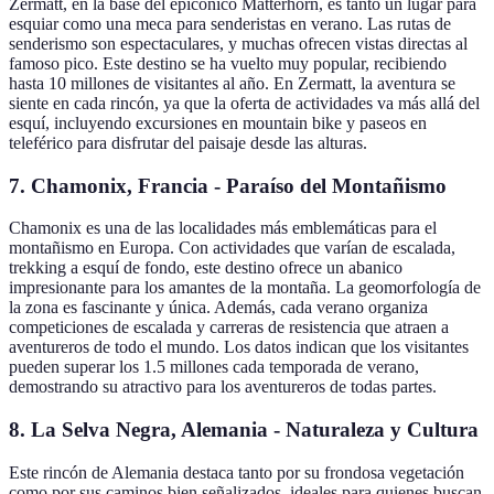
Zermatt, en la base del epicónico Matterhorn, es tanto un lugar para
esquiar como una meca para senderistas en verano. Las rutas de
senderismo son espectaculares, y muchas ofrecen vistas directas al
famoso pico. Este destino se ha vuelto muy popular, recibiendo
hasta 10 millones de visitantes al año. En Zermatt, la aventura se
siente en cada rincón, ya que la oferta de actividades va más allá del
esquí, incluyendo excursiones en mountain bike y paseos en
teleférico para disfrutar del paisaje desde las alturas.
7. Chamonix, Francia - Paraíso del Montañismo
Chamonix es una de las localidades más emblemáticas para el
montañismo en Europa. Con actividades que varían de escalada,
trekking a esquí de fondo, este destino ofrece un abanico
impresionante para los amantes de la montaña. La geomorfología de
la zona es fascinante y única. Además, cada verano organiza
competiciones de escalada y carreras de resistencia que atraen a
aventureros de todo el mundo. Los datos indican que los visitantes
pueden superar los 1.5 millones cada temporada de verano,
demostrando su atractivo para los aventureros de todas partes.
8. La Selva Negra, Alemania - Naturaleza y Cultura
Este rincón de Alemania destaca tanto por su frondosa vegetación
como por sus caminos bien señalizados, ideales para quienes buscan