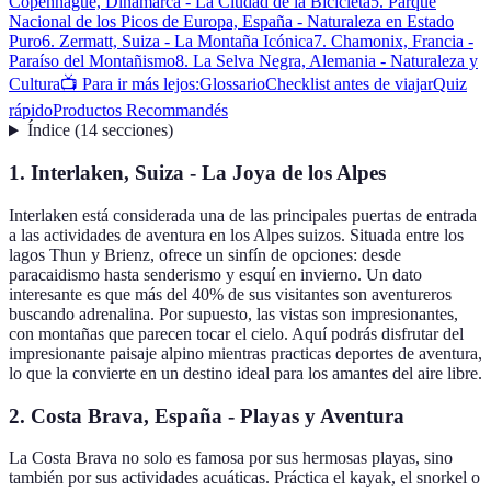
Copenhague, Dinamarca - La Ciudad de la Bicicleta
5. Parque
Nacional de los Picos de Europa, España - Naturaleza en Estado
Puro
6. Zermatt, Suiza - La Montaña Icónica
7. Chamonix, Francia -
Paraíso del Montañismo
8. La Selva Negra, Alemania - Naturaleza y
Cultura
📺 Para ir más lejos:
Glossario
Checklist antes de viajar
Quiz
rápido
Productos Recommandés
Índice
(
14
secciones
)
1. Interlaken, Suiza - La Joya de los Alpes
Interlaken está considerada una de las principales puertas de entrada
a las actividades de aventura en los Alpes suizos. Situada entre los
lagos Thun y Brienz, ofrece un sinfín de opciones: desde
paracaidismo hasta senderismo y esquí en invierno. Un dato
interesante es que más del 40% de sus visitantes son aventureros
buscando adrenalina. Por supuesto, las vistas son impresionantes,
con montañas que parecen tocar el cielo. Aquí podrás disfrutar del
impresionante paisaje alpino mientras practicas deportes de aventura,
lo que la convierte en un destino ideal para los amantes del aire libre.
2. Costa Brava, España - Playas y Aventura
La Costa Brava no solo es famosa por sus hermosas playas, sino
también por sus actividades acuáticas. Práctica el kayak, el snorkel o