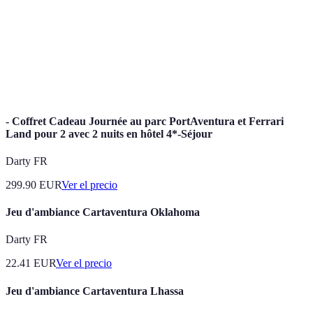
Práctica de caminar por caminos y senderos en la
Senderismo
naturaleza.
Turismo
Práctica de viajar de manera que se minimice el
sostenible
impacto en el medio ambiente.
- Coffret Cadeau Journée au parc PortAventura et Ferrari
Land pour 2 avec 2 nuits en hôtel 4*-Séjour
Darty FR
299.90
EUR
Ver el precio
Jeu d'ambiance Cartaventura Oklahoma
Darty FR
22.41
EUR
Ver el precio
Jeu d'ambiance Cartaventura Lhassa