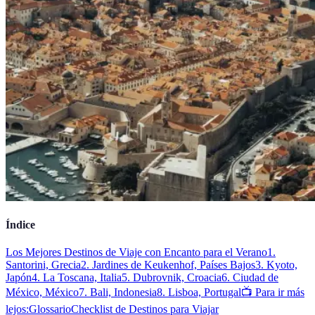
Índice
Los Mejores Destinos de Viaje con Encanto para el Verano
1.
Santorini, Grecia
2. Jardines de Keukenhof, Países Bajos
3. Kyoto,
Japón
4. La Toscana, Italia
5. Dubrovnik, Croacia
6. Ciudad de
México, México
7. Bali, Indonesia
8. Lisboa, Portugal
📺 Para ir más
lejos:
Glossario
Checklist de Destinos para Viajar