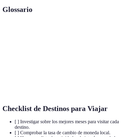
Glossario
Terme
Définition
Viajes responsables que preservan el
Ecoturismo
medio ambiente.
Patrimonio de la
Lugares que poseen valor cultural o
Humanidad
histórico excepcional.
Estudio y práctica de la preparación de
Gastronomía
alimentos.
Checklist de Destinos para Viajar
[ ] Investigar sobre los mejores meses para visitar cada
destino.
[ ] Comprobar la tasa de cambio de moneda local.