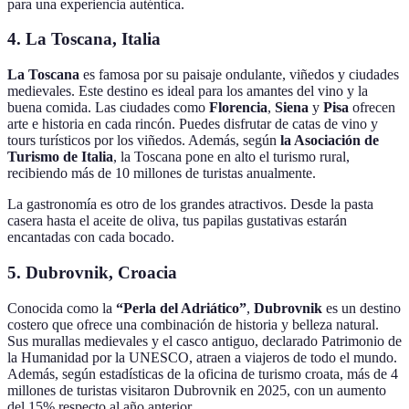
para una experiencia auténtica.
4. La Toscana, Italia
La Toscana
es famosa por su paisaje ondulante, viñedos y ciudades
medievales. Este destino es ideal para los amantes del vino y la
buena comida. Las ciudades como
Florencia
,
Siena
y
Pisa
ofrecen
arte e historia en cada rincón. Puedes disfrutar de catas de vino y
tours turísticos por los viñedos. Además, según
la Asociación de
Turismo de Italia
, la Toscana pone en alto el turismo rural,
recibiendo más de 10 millones de turistas anualmente.
La gastronomía es otro de los grandes atractivos. Desde la pasta
casera hasta el aceite de oliva, tus papilas gustativas estarán
encantadas con cada bocado.
5. Dubrovnik, Croacia
Conocida como la
“Perla del Adriático”
,
Dubrovnik
es un destino
costero que ofrece una combinación de historia y belleza natural.
Sus murallas medievales y el casco antiguo, declarado Patrimonio de
la Humanidad por la UNESCO, atraen a viajeros de todo el mundo.
Además, según estadísticas de la oficina de turismo croata, más de 4
millones de turistas visitaron Dubrovnik en 2025, con un aumento
del 15% respecto al año anterior.