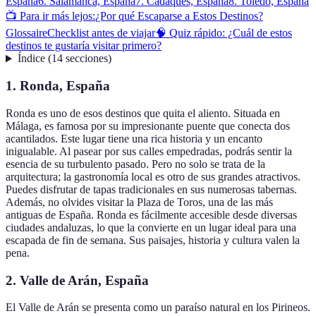
España
6. Salamanca, España
7. Cadaqués, España
8. Toledo, España
📺 Para ir más lejos:
¿Por qué Escaparse a Estos Destinos?
Glossaire
Checklist antes de viajar
🧠 Quiz rápido: ¿Cuál de estos
destinos te gustaría visitar primero?
Índice
(
14
secciones
)
1. Ronda, España
Ronda es uno de esos destinos que quita el aliento. Situada en
Málaga, es famosa por su impresionante puente que conecta dos
acantilados. Este lugar tiene una rica historia y un encanto
inigualable. Al pasear por sus calles empedradas, podrás sentir la
esencia de su turbulento pasado. Pero no solo se trata de la
arquitectura; la gastronomía local es otro de sus grandes atractivos.
Puedes disfrutar de tapas tradicionales en sus numerosas tabernas.
Además, no olvides visitar la Plaza de Toros, una de las más
antiguas de España. Ronda es fácilmente accesible desde diversas
ciudades andaluzas, lo que la convierte en un lugar ideal para una
escapada de fin de semana. Sus paisajes, historia y cultura valen la
pena.
2. Valle de Arán, España
El Valle de Arán se presenta como un paraíso natural en los Pirineos.