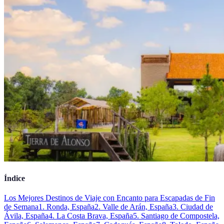
Índice
Los Mejores Destinos de Viaje con Encanto para Escapadas de Fin
de Semana
1. Ronda, España
2. Valle de Arán, España
3. Ciudad de
Ávila, España
4. La Costa Brava, España
5. Santiago de Compostela,