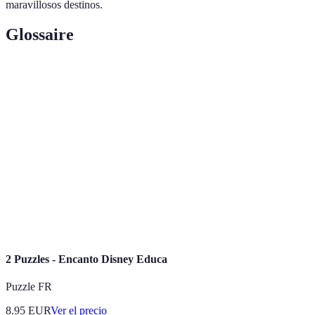
maravillosos destinos.
Glossaire
Terme
Définition
Un viaje corto y generalmente improvisado, ideal
Escapada
para desconectar de la rutina.
Cualidad que resulta atractiva y agradable en un
Encanto
lugar o situación.
Conjunto de conocimientos y prácticas sobre la
Gastronomía
preparación y consumo de alimentos.
2 Puzzles - Encanto Disney Educa
Puzzle FR
8.95
EUR
Ver el precio