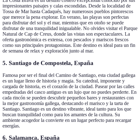
La Costa Brava es un destino costero excepcional conocido por sus
impresionantes paisajes y calas escondidas. Desde la localidad de
Tossa de Mar hasta Cadaqués, hay numerosos pueblos pintorescos
que merece la pena explorar. En verano, las playas son perfectas
para disfrutar del sol y el mar, mientras que en otoño se puede
disfrutar de una tranquilidad inigualable. No olvides visitar el Parque
Natural de Cap de Creus, donde las vistas son espectaculares. La
oferta gastronómica es extensa, con pescados y mariscos frescos
como sus principales protagonistas. Este destino es ideal para un fin
de semana de relax y exploración junto al mar.
5. Santiago de Compostela, España
Famosa por ser el final del Camino de Santiago, esta ciudad gallega
es un lugar lleno de historia y magia. Su catedral, imponente y
cargada de historia, es el corazón de la ciudad. Pasear por las calles
empedradas del casco antiguo es un lujo que no puedes perderte. En
cada rincón se pueden descubrir pequeños bares y restaurantes con
la mejor gastronomía gallega, destacando el marisco y la tarta de
Santiago. Santiago es un destino vibrante, ideal tanto para los que
buscan tranquilidad como para los amantes de la cultura. Su
ambiente acogedor la convierte en un lugar perfecto para recargar
energías.
6. Salamanca, España