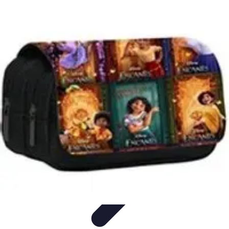
Viaja con Encanto
Planificación de Viajes
Consejos de Viaje
Sostenibilidad en los
Viajes
Viajes Sostenibles
Experiencias de Viaje
Viaja con Encanto