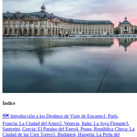
Índice
🗺️ Introducción a los Destinos de Viaje de Encanto
1. París,
Francia: La Ciudad del Amor
2. Venecia, Italia: La Joya Flotante
3.
Santorini, Grecia: El Paraíso del Egeo
4. Praga, República Checa: La
Ciudad de las Cien Torres
5. Budapest, Hungría: La Perla del