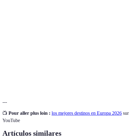
Terma
Definición
Destinos de
Lugares que ofrecen belleza, cultura y
Encanto
experiencias únicas para los visitantes.
Turismo
Tipo de turismo que se centra en la cultura,
Cultural
historia y patrimonio de un lugar.
Estilo de construcción que prevaleció en Europa
Arquitectura
durante la Edad Media, caracterizado por grandes
Medieval
edificios y catedrales.
---
📺
Pour aller plus loin :
los mejores destinos en Europa 2026
sur
YouTube
Artículos similares