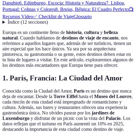
Danubio
6. Edimburgo, Escocia: Historia y Naturaleza
7. Lisboa,
Portugal: Colinas y Colores
8. Brujas, Bélgica: El Cuadro Perfecto
📺
Recursos Vídeo
✅ Checklist de Viaje
Glossario
Índice
(
12
secciones
)
Europa es un continente lleno de
historia
,
cultura
y
belleza
natural
. Cuando hablamos de
destinos de viaje de encanto
, nos
referimos a aquellos lugares que, además de ser turísticos, tienen un
aire especial que los hace únicos. Ya sea por su arquitectura
pintoresca, su gastronomía o su gente, estos destinos deben estar en
tu lista de lugares a visitar. En este artículo, exploraremos algunos de
los destinos más encantadores que Europa tiene para ofrecer.
1. París, Francia: La Ciudad del Amor
Conocida como la Ciudad del Amor,
París
es un destino que nunca
deja de encantar. Desde la
Torre Eiffel
hasta el
Museo del Louvre
,
cada rincón de esta ciudad está impregnado de romanticismo y
cultura. Además, sus bares y restaurantes ofrecen una experiencia
gastronómica única. No olvides pasear por los
jardines de
Luxemburgo
y disfrutar de un picnic con la vista del
Palacio
. Los
datos reflejan que el turismo en París aumentó un 10% en 2025,
destacando la importancia de esta ciudad como destino de viaje.