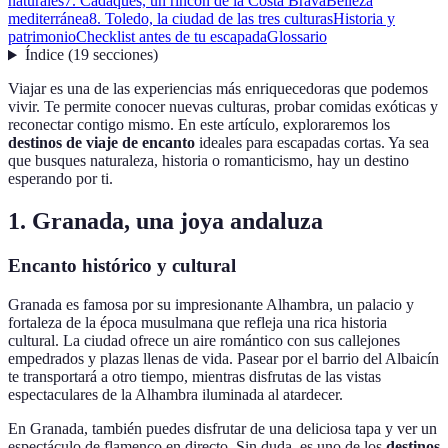
naturales
7. Cadaqués, un rincón de la Costa Brava
Belleza
mediterránea
8. Toledo, la ciudad de las tres culturas
Historia y
patrimonio
Checklist antes de tu escapada
Glossario
Índice
(
19
secciones
)
Viajar es una de las experiencias más enriquecedoras que podemos
vivir. Te permite conocer nuevas culturas, probar comidas exóticas y
reconectar contigo mismo. En este artículo, exploraremos los
destinos de viaje de encanto
ideales para escapadas cortas. Ya sea
que busques naturaleza, historia o romanticismo, hay un destino
esperando por ti.
1. Granada, una joya andaluza
Encanto histórico y cultural
Granada es famosa por su impresionante Alhambra, un palacio y
fortaleza de la época musulmana que refleja una rica historia
cultural. La ciudad ofrece un aire romántico con sus callejones
empedrados y plazas llenas de vida. Pasear por el barrio del Albaicín
te transportará a otro tiempo, mientras disfrutas de las vistas
espectaculares de la Alhambra iluminada al atardecer.
En Granada, también puedes disfrutar de una deliciosa tapa y ver un
espectáculo de flamenco en directo. Sin duda, es uno de los
destinos