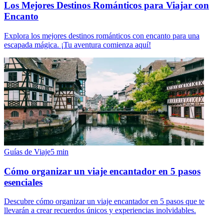
Los Mejores Destinos Románticos para Viajar con
Encanto
Explora los mejores destinos románticos con encanto para una
escapada mágica. ¡Tu aventura comienza aquí!
Guías de Viaje
5
min
Cómo organizar un viaje encantador en 5 pasos
esenciales
Descubre cómo organizar un viaje encantador en 5 pasos que te
llevarán a crear recuerdos únicos y experiencias inolvidables.