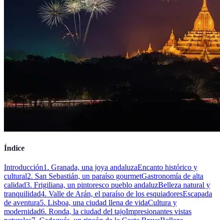
Índice
Introducción
1. Granada, una joya andaluza
Encanto histórico y
cultural
2. San Sebastián, un paraíso gourmet
Gastronomía de alta
calidad
3. Frigiliana, un pintoresco pueblo andaluz
Belleza natural y
tranquilidad
4. Valle de Arán, el paraíso de los esquiadores
Escapada
de aventura
5. Lisboa, una ciudad llena de vida
Cultura y
modernidad
6. Ronda, la ciudad del tajo
Impresionantes vistas