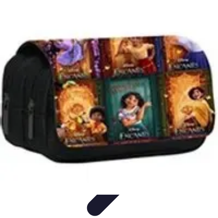
Viaja con Encanto
Planificación de Viajes
Consejos de Viaje
Sostenibilidad en los
Viajes
Viajes Sostenibles
Experiencias de Viaje
Viaja con Encanto