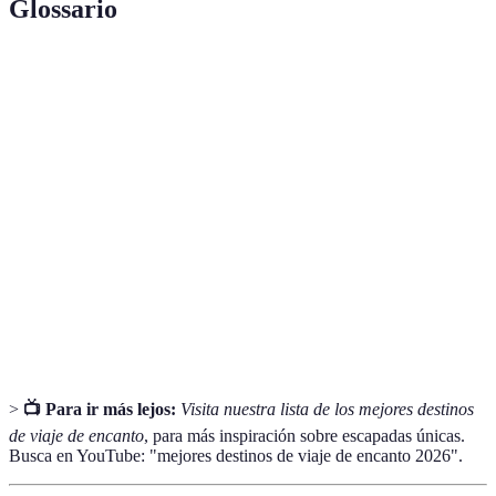
Glossario
Terme
Définition
Destinos de
Lugares que ofrecen una mezcla de belleza,
viaje de
cultura y tranquilidad, ideales para escapadas.
encanto
Patrimonio de
Reconocimiento de la UNESCO a sitios con
la Humanidad
importancia cultural o natural excepcional.
Variante de tapas, típica del País Vasco, que se
Pintxos
serve en bares y restaurantes.
>
📺 Para ir más lejos:
Visita nuestra lista de los mejores destinos
de viaje de encanto
, para más inspiración sobre escapadas únicas.
Busca en YouTube: "mejores destinos de viaje de encanto 2026".