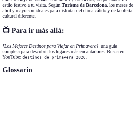
estilo festivo a tu visita. Según
Turisme de Barcelona
, los meses de
abril y mayo son ideales para disfrutar del clima cálido y de la oferta
cultural diferente.
📺 Para ir más allá:
[Los Mejores Destinos para Viajar en Primavera]
, una guía
completa para descubrir los lugares más encantadores. Busca en
YouTube:
.
destinos de primavera 2026
Glossario
Terme
Définition
Destinos
Lugares que ofrecen belleza natural, histórica o
de
cultural, ideales para una experiencia de viaje única.
encanto
Tradición japonesa de observar las flores,
Hanami
especialmente los cerezos, que se celebra durante la