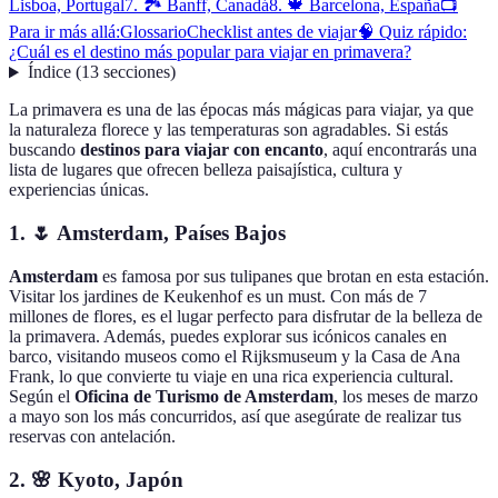
Lisboa, Portugal
7. 🏞️ Banff, Canadá
8. 🍁 Barcelona, España
📺
Para ir más allá:
Glossario
Checklist antes de viajar
🧠 Quiz rápido:
¿Cuál es el destino más popular para viajar en primavera?
Índice
(
13
secciones
)
La primavera es una de las épocas más mágicas para viajar, ya que
la naturaleza florece y las temperaturas son agradables. Si estás
buscando
destinos para viajar con encanto
, aquí encontrarás una
lista de lugares que ofrecen belleza paisajística, cultura y
experiencias únicas.
1. 🌷 Amsterdam, Países Bajos
Amsterdam
es famosa por sus tulipanes que brotan en esta estación.
Visitar los jardines de Keukenhof es un must. Con más de 7
millones de flores, es el lugar perfecto para disfrutar de la belleza de
la primavera. Además, puedes explorar sus icónicos canales en
barco, visitando museos como el Rijksmuseum y la Casa de Ana
Frank, lo que convierte tu viaje en una rica experiencia cultural.
Según el
Oficina de Turismo de Amsterdam
, los meses de marzo
a mayo son los más concurridos, así que asegúrate de realizar tus
reservas con antelación.
2. 🌸 Kyoto, Japón