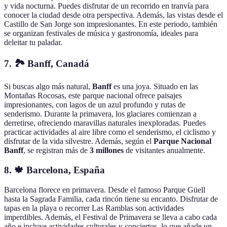
y vida nocturna. Puedes disfrutar de un recorrido en tranvía para
conocer la ciudad desde otra perspectiva. Además, las vistas desde el
Castillo de San Jorge son impresionantes. En este periodo, también
se organizan festivales de música y gastronomía, ideales para
deleitar tu paladar.
7. 🏞️ Banff, Canadá
Si buscas algo más natural,
Banff
es una joya. Situado en las
Montañas Rocosas, este parque nacional ofrece paisajes
impresionantes, con lagos de un azul profundo y rutas de
senderismo. Durante la primavera, los glaciares comienzan a
derretirse, ofreciendo maravillas naturales inexploradas. Puedes
practicar actividades al aire libre como el senderismo, el ciclismo y
disfrutar de la vida silvestre. Además, según el
Parque Nacional
Banff
, se registran más de
3 millones
de visitantes anualmente.
8. 🍁 Barcelona, España
Barcelona florece en primavera. Desde el famoso Parque Güell
hasta la Sagrada Familia, cada rincón tiene su encanto. Disfrutar de
tapas en la playa o recorrer Las Ramblas son actividades
imperdibles. Además, el Festival de Primavera se lleva a cabo cada
año e incluye actividades culturales y conciertos, lo que añade un