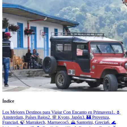
Índice
Los Mejores Destinos para Viajar Con Encanto en Primavera
1. 🌷
Amsterdam, Países Bajos
2. 🌸 Kyoto, Japón
3. 🏰 Provenza,
Francia
4. 🍃 Marrakech, Marruecos
5. 🌄 Santorini, Grecia
6. 🌊