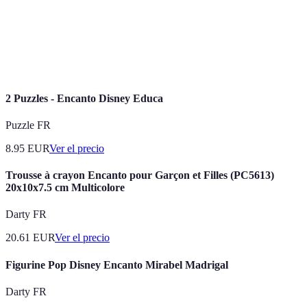
primavera en Japón.
Flores de cerezo que florecen en primavera, símbolo de
Sakura
la belleza efímera en la cultura japonesa.
2 Puzzles - Encanto Disney Educa
Puzzle FR
8.95
EUR
Ver el precio
Trousse à crayon Encanto pour Garçon et Filles (PC5613)
20x10x7.5 cm Multicolore
Darty FR
20.61
EUR
Ver el precio
Figurine Pop Disney Encanto Mirabel Madrigal
Darty FR