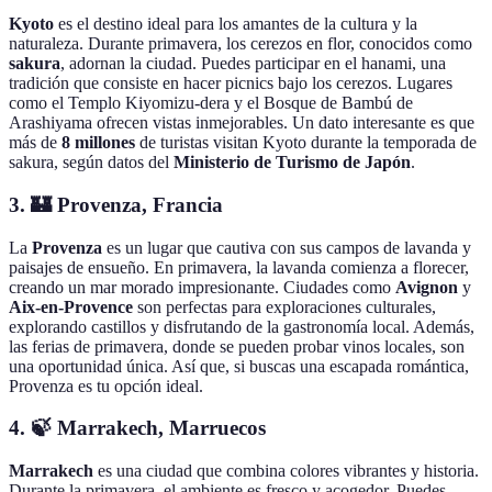
Kyoto
es el destino ideal para los amantes de la cultura y la
naturaleza. Durante primavera, los cerezos en flor, conocidos como
sakura
, adornan la ciudad. Puedes participar en el hanami, una
tradición que consiste en hacer picnics bajo los cerezos. Lugares
como el Templo Kiyomizu-dera y el Bosque de Bambú de
Arashiyama ofrecen vistas inmejorables. Un dato interesante es que
más de
8 millones
de turistas visitan Kyoto durante la temporada de
sakura, según datos del
Ministerio de Turismo de Japón
.
3. 🏰 Provenza, Francia
La
Provenza
es un lugar que cautiva con sus campos de lavanda y
paisajes de ensueño. En primavera, la lavanda comienza a florecer,
creando un mar morado impresionante. Ciudades como
Avignon
y
Aix-en-Provence
son perfectas para exploraciones culturales,
explorando castillos y disfrutando de la gastronomía local. Además,
las ferias de primavera, donde se pueden probar vinos locales, son
una oportunidad única. Así que, si buscas una escapada romántica,
Provenza es tu opción ideal.
4. 🍃 Marrakech, Marruecos
Marrakech
es una ciudad que combina colores vibrantes y historia.
Durante la primavera, el ambiente es fresco y acogedor. Puedes