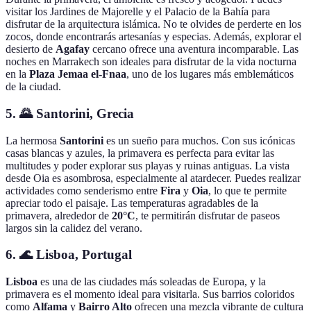
visitar los Jardines de Majorelle y el Palacio de la Bahía para
disfrutar de la arquitectura islámica. No te olvides de perderte en los
zocos, donde encontrarás artesanías y especias. Además, explorar el
desierto de
Agafay
cercano ofrece una aventura incomparable. Las
noches en Marrakech son ideales para disfrutar de la vida nocturna
en la
Plaza Jemaa el-Fnaa
, uno de los lugares más emblemáticos
de la ciudad.
5. 🌄 Santorini, Grecia
La hermosa
Santorini
es un sueño para muchos. Con sus icónicas
casas blancas y azules, la primavera es perfecta para evitar las
multitudes y poder explorar sus playas y ruinas antiguas. La vista
desde Oia es asombrosa, especialmente al atardecer. Puedes realizar
actividades como senderismo entre
Fira
y
Oia
, lo que te permite
apreciar todo el paisaje. Las temperaturas agradables de la
primavera, alrededor de
20°C
, te permitirán disfrutar de paseos
largos sin la calidez del verano.
6. 🌊 Lisboa, Portugal
Lisboa
es una de las ciudades más soleadas de Europa, y la
primavera es el momento ideal para visitarla. Sus barrios coloridos
como
Alfama
y
Bairro Alto
ofrecen una mezcla vibrante de cultura