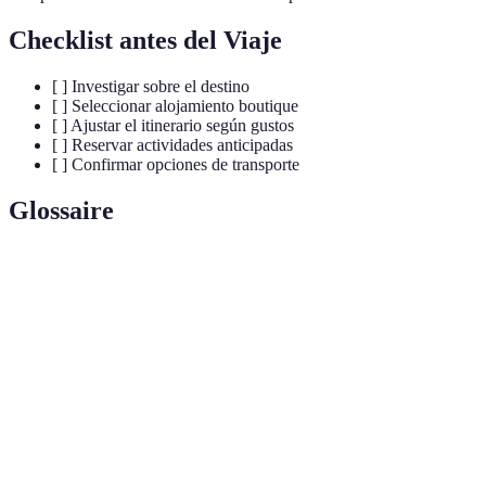
Checklist antes del Viaje
[ ] Investigar sobre el destino
[ ] Seleccionar alojamiento boutique
[ ] Ajustar el itinerario según gustos
[ ] Reservar actividades anticipadas
[ ] Confirmar opciones de transporte
Glossaire
Terme
Définition
Turismo de
Viajes donde prima la calidad sobre la cantidad.
Lujo
Filosofía de viajar despacio, disfrutando el
Slow Travel
momento.
Experiencias
Actividades únicas que enriquecen el viaje.