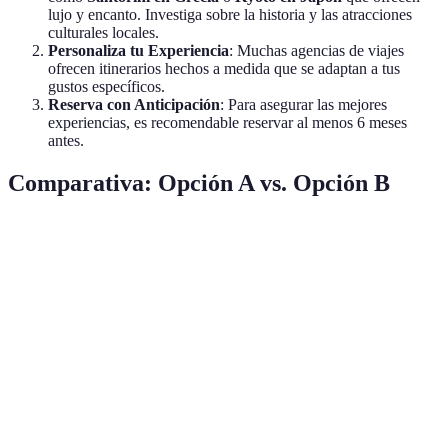
lujo y encanto. Investiga sobre la historia y las atracciones
culturales locales.
Personaliza tu Experiencia
: Muchas agencias de viajes
ofrecen itinerarios hechos a medida que se adaptan a tus
gustos específicos.
Reserva con Anticipación
: Para asegurar las mejores
experiencias, es recomendable reservar al menos 6 meses
antes.
Comparativa: Opción A vs. Opción B
Aspecto
Santorini
Kyoto
Bora Bora
París
Muy
Cultura
Alta
Baja
Alta
Alta
Costo
Medio
Alto
Muy Alto
Medio
Muy
Actividades
Media
Alta
Media
Alta