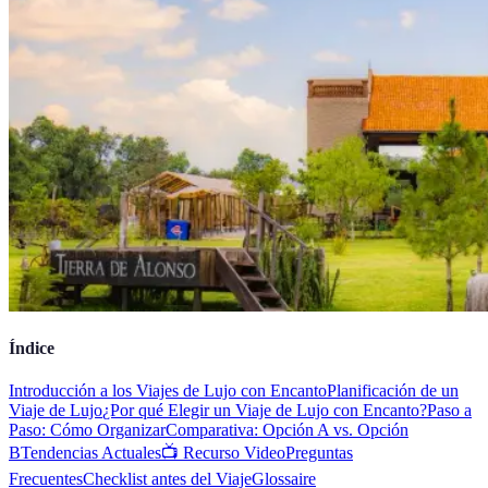
Índice
Introducción a los Viajes de Lujo con Encanto
Planificación de un
Viaje de Lujo
¿Por qué Elegir un Viaje de Lujo con Encanto?
Paso a
Paso: Cómo Organizar
Comparativa: Opción A vs. Opción
B
Tendencias Actuales
📺 Recurso Video
Preguntas
Frecuentes
Checklist antes del Viaje
Glossaire