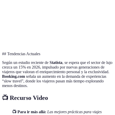
Muy
Exclusividad
Alta
Alta
Medio
Alta
Ideal
Ideal para
para
Veredicto
Lunes
Conocer
Cultura
## Tendencias Actuales
Según un estudio reciente de
Statista
, se espera que el sector de lujo
crezca un 15% en 2026, impulsado por nuevas generaciones de
viajeros que valoran el enriquecimiento personal y la exclusividad.
Booking.com
señala un aumento en la demanda de experiencias
“slow travel”, donde los viajeros pasan más tiempo explorando
menos destinos.
📺 Recurso Video
📺 Para ir más allá:
Las mejores prácticas para viajes