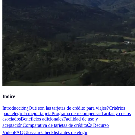
Índice
Introducción
¿Qué son las tarjetas de crédito para viajes?
Critérios
para elegir la mejor tarjeta
Programa de recompensas
Tarifas y costos
asociados
Beneficios adicionales
Facilidad de uso y
aceptación
Comparativa de tarjetas de crédito
📺 Recurso
Video
FAQ
Glossaire
Checklist antes de elegir