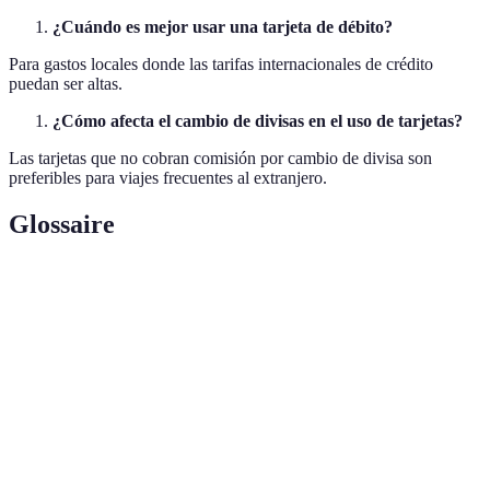
¿Cuándo es mejor usar una tarjeta de débito?
Para gastos locales donde las tarifas internacionales de crédito
puedan ser altas.
¿Cómo afecta el cambio de divisas en el uso de tarjetas?
Las tarjetas que no cobran comisión por cambio de divisa son
preferibles para viajes frecuentes al extranjero.
Glossaire
Terme
Définition
Recompensas
Beneficios acumulables al hacer gastos.
Tasa de
Valor al convertir de una moneda a otra.
Cambio
Área exclusiva en aeropuertos con
Lounge VIP
comodidades.