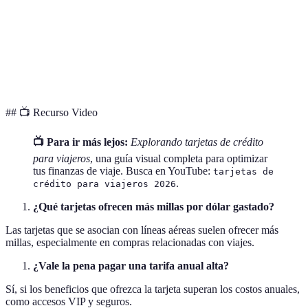
Cobertura de
Amplia
Limitada
Básica
Seguro
Acceso a
Pago
Incluido
No disponible
Lounges
adicional
## 📺 Recurso Video
📺 Para ir más lejos:
Explorando tarjetas de crédito
para viajeros
, una guía visual completa para optimizar
tus finanzas de viaje. Busca en YouTube:
tarjetas de
.
crédito para viajeros 2026
¿Qué tarjetas ofrecen más millas por dólar gastado?
Las tarjetas que se asocian con líneas aéreas suelen ofrecer más
millas, especialmente en compras relacionadas con viajes.
¿Vale la pena pagar una tarifa anual alta?
Sí, si los beneficios que ofrezca la tarjeta superan los costos anuales,
como accesos VIP y seguros.