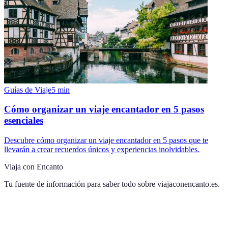
Guías de Viaje
5
min
Cómo organizar un viaje encantador en 5 pasos
esenciales
Descubre cómo organizar un viaje encantador en 5 pasos que te
llevarán a crear recuerdos únicos y experiencias inolvidables.
Viaja con Encanto
Tu fuente de información para saber todo sobre
viajaconencanto.es
.