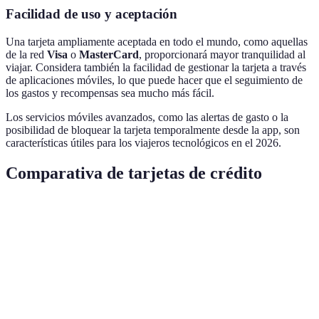
Facilidad de uso y aceptación
Una tarjeta ampliamente aceptada en todo el mundo, como aquellas
de la red
Visa
o
MasterCard
, proporcionará mayor tranquilidad al
viajar. Considera también la facilidad de gestionar la tarjeta a través
de aplicaciones móviles, lo que puede hacer que el seguimiento de
los gastos y recompensas sea mucho más fácil.
Los servicios móviles avanzados, como las alertas de gasto o la
posibilidad de bloquear la tarjeta temporalmente desde la app, son
características útiles para los viajeros tecnológicos en el 2026.
Comparativa de tarjetas de crédito
Criterio
Opción A
Opción B
Opción C
Millas
Puntos
Descuentos en
Recompensas
x1.5
flexibles x2.0
hoteles
Tarifa Anual
€100
€200
Sin tarifa